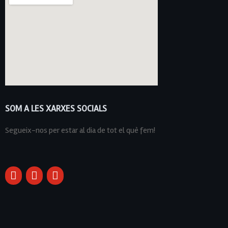
SOM A LES XARXES SOCIALS
Segueix-nos per estar al dia de tot el què fem!