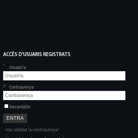
ACCÉS D'USUARIS REGISTRATS
Usuari/a
Contrasenya
Recorda'm
Has oblidat la contrasenya?