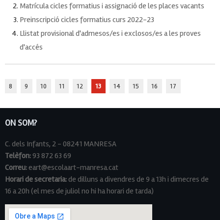
Matrícula cicles formatius i assignació de les places vacants
Preinscripció cicles formatius curs 2022-23
Llistat provisional d'admesos/es i exclosos/es a les proves
d'accés
8
9
10
11
12
13
14
15
16
17
ON SOM?
C. dels Infants, 2 - 08241 MANRESA
Telèfon:
93 872 63 69
Correu:
eart@escolaart-manresa.cat
Horari de secretaria:
de dilluns a divendres de 9 a 13h i dimecres de
16 a 20h (el mes de juliol no hi ha horari de tarda)