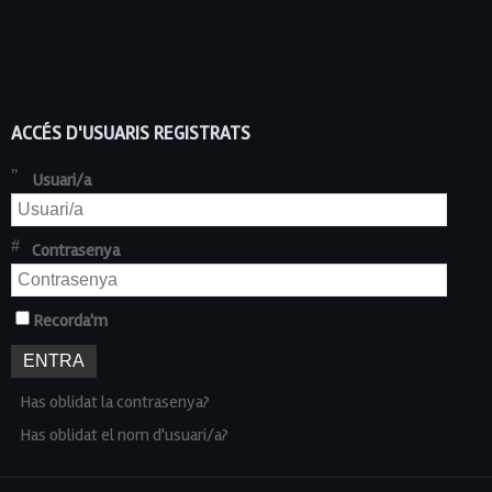
ACCÉS D'USUARIS REGISTRATS
Usuari/a
Contrasenya
Recorda'm
Has oblidat la contrasenya?
Has oblidat el nom d'usuari/a?