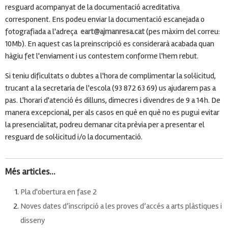
resguard acompanyat de la documentació acreditativa
corresponent. Ens podeu enviar la documentació escanejada o
fotografiada a l'adreça
eart@ajmanresa.cat
(pes màxim del correu:
10Mb). En aquest cas la preinscripció es considerarà acabada quan
hàgiu fet l'enviament i us contestem conforme l'hem rebut.
Si teniu dificultats o dubtes a l'hora de complimentar la sol·licitud,
trucant a la secretaria de l'escola (93 872 63 69) us ajudarem pas a
pas. L'horari d'atenció és dilluns, dimecres i divendres de 9 a 14h. De
manera excepcional, per als casos en què en què no es pugui evitar
la presencialitat, podreu demanar cita prèvia per a presentar el
resguard de sol·licitud i/o la documentació.
Més articles...
Pla d'obertura en fase 2
Noves dates d’inscripció a les proves d’accés a arts plàstiques i
disseny