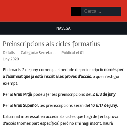
NAVEGA
Preinscripcions als cicles formatius
Detalls
Categoria:
Secretaria
Publicat el
01
Juny 2020
El dimarts 2 de juny comença el període de preinscripció
només per
a l'alumnat que ja està inscrit a les proves d'accés
, o que n'estigui
exempt.
Per al
Grau Mitjà
, podeu fer les preinscripcions del
2 al 8 de juny
.
Per al
Grau Superior
, les preinscripcions seran del
10 al 17 de juny
.
L'alumnat interessat en accedir als cicles que hagi de fer la prova
d'accés (només part específica) però no s'hi hagi inscrit, haurà