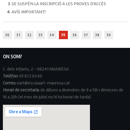
SE SUSPÈN LA INSCRIPCIÓ A LES PROVES D'ACCÉS
AVÍS IMPORTANT!
30
31
32
33
34
35
36
37
38
39
ON SOM?
C. dels Infants, 2 - 08241 MANRESA
Telèfon:
93 872 63 69
Correu:
eart@escolaart-manresa.cat
Horari de secretaria:
de dilluns a divendres de 9 a 13h i dimecres de
16 a 20h (el mes de juliol no hi ha horari de tarda)