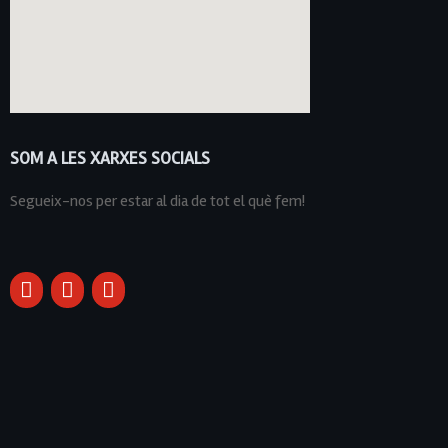
SOM A LES XARXES SOCIALS
Segueix-nos per estar al dia de tot el què fem!