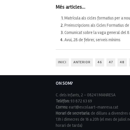
Més articles...
Matrícula als cicles formatius per a n
Preinscripcions als Cicles Formatius de 
Comunicat sobre la vaga general del 
Avui, 28 de febrer, serveis mínims
INICI
ANTERIOR
46
47
48
ON SOM?
C. dels Infants, 2 - 08241 MANRESA
Telèfon:
93 872 63 69
Correu:
eart@escolaart-manresa.cat
Horari de secretaria:
de dilluns a divendres 
13h i dimecres de 16 a 20h (el mes de juliol n
horari de tarda)