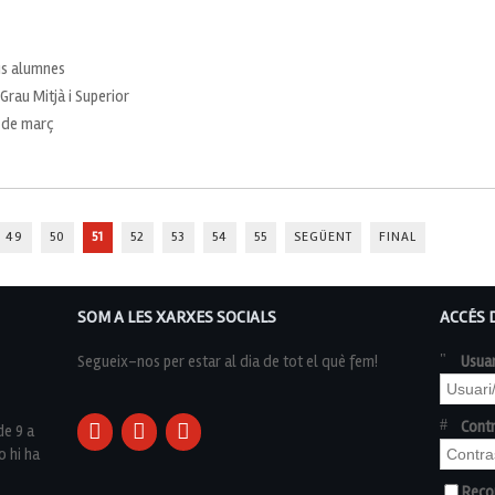
ous alumnes
Grau Mitjà i Superior
8 de març
49
50
51
52
53
54
55
SEGÜENT
FINAL
SOM A LES XARXES SOCIALS
ACCÉS 
Segueix-nos per estar al dia de tot el què fem!
Usuar
Cont
de 9 a
o hi ha
Reco