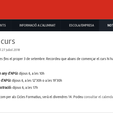
ENTS
INFORMACIÓ A L'ALUMNAT
ESCOLA/EMPRESA
NOT
 curs
el
27 Juliol 2018
s fins el proper 3 de setembre. Recordeu que abans de començar el curs hi ha
n any d'APGI:
dijous 6, a les 10h
 d'APGI:
dijous 6, a les 12'30h o a les 19'30h
ustració:
dijous 6, a les 17h
s com per als Cicles Formatius, serà el divendres 14. Podeu
consultar el calenda