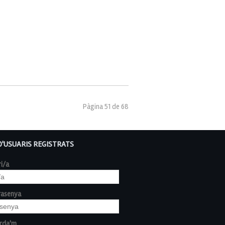
Pàgina 51 de 68
D'USUARIS REGISTRATS
i/a
rasenya
rda'm