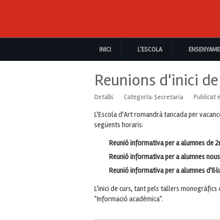
INICI
L'ESCOLA
ENSENYAM
Reunions d'inici de
Detalls
Categoria:
Secretaria
Publicat 
L'Escola d'Art romandrà tancada per vacance
següents horaris:
Reunió informativa per a alumnes de 2
Reunió informativa per a alumnes nous
Reunió informativa per a alumnes d'Il·l
L'inici de curs, tant pels tallers monogràfic
"Informació acadèmica".