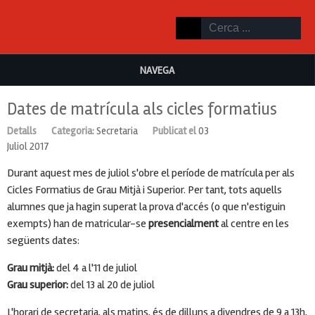
NAVEGA
Dates de matrícula als cicles formatius
Detalls
Categoria:
Secretaria
Publicat el
03
Juliol 2017
Durant aquest mes de juliol s'obre el període de matrícula per als
Cicles Formatius de Grau Mitjà i Superior. Per tant, tots aquells
alumnes que ja hagin superat la prova d'accés (o que n'estiguin
exempts) han de matricular-se
presencialment
al centre en les
següents dates:
Grau mitjà:
del 4 a l'11 de juliol
Grau superior:
del 13 al 20 de juliol
L'horari de secretaria, als matins, és de dilluns a divendres de 9 a 13h,