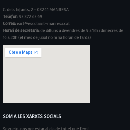
C. dels Infants, 2 - 08241 MANRESA
Telèfon:
93 872 63 69
Correu:
eart@escolaart-manresa.cat
Horari de secretaria:
de dilluns a divendres de 9 a 13h i dimecres de
16 a 20h (el mes de juliol no hi ha horari de tarda)
SOM A LES XARXES SOCIALS
Segueix-nos per estar al dia de tot el què fem!