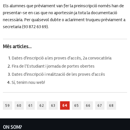
Els alumnes que prèviament van fer la preinscripció només han de
presentar-se en cas que no aportessin ja tota la documentació
necessària. Per qualsevol dubte o aclariment truqueu prèviament a
secretaria (93 872 63 69).
Més articles...
Dates d'inscripció a les proves d'accés, 2a convocatòria
Fira de l'Estudiant i jornada de portes obertes
Dates d'inscripció i realització de les proves d'accés
Sí, tenim nou web!
59
60
61
62
63
64
65
66
67
68
ON SOM?