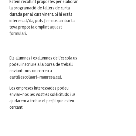
Estem recollint propostes per elaborar
la programació de tallers de curta
durada per al curs vinent. Si hi estàs
interessat/da, pots fer-nos arribar la
teva proposta omplint
aquest
formulari
.
Els alumnes i exalumnes de l'escola us
podeu inscriure a la borsa de treball
enviant-nos un correu a
eart@escolaart-manresa.cat
.
Les empreses interessades podeu
enviar-nos les vostres sol·licituds i us
ajudarem a trobar el perfil que esteu
cercant.