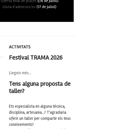
Oferta final de places
((16 de juliol)
Llista d'admesos/es
(17 de juliol)
ACTIVITATS
Festival TRAMA 2026
Llegeix més...
Tens alguna proposta de
taller?
Ets especialista en alguna tècnica,
disciplina, artesania...? T'agradaria
oferir un taller per compartir els teus
coneixements?