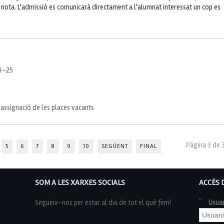
 nota. L'admissió es comunicarà directament a l'alumnat interessat un cop es
24-25
 assignació de les places vacants
Pàgina 3 de 
5
6
7
8
9
10
SEGÜENT
FINAL
SOM A LES XARXES SOCIALS
ACCÉS 
Segueix-nos per estar al dia de tot el què fem!
Usuar