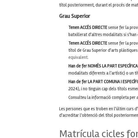
títol posteriorment, durant el procés de mat
Grau Superior
Tenen ACCÉS DIRECTE
sense fer la prov
batxillerat d'altres modalitats si s'han
Tenen ACCÉS DIRECTE
sense fer la prov
títol de Grau Superior d'arts plàstique
equivalent
.
Han de fer NOMÉS LA PART ESPECÍFIC
modalitats diferents a l'artístic) o un 
Han de fer LA PART COMUNA I ESPECÍF
2024), i no tinguin cap dels títols esm
Consulteu la informació completa per a 
Les persones que es troben en l'últim curs d'
d'acreditar l'obtenció del títol posteriormen
Matrícula cicles fo