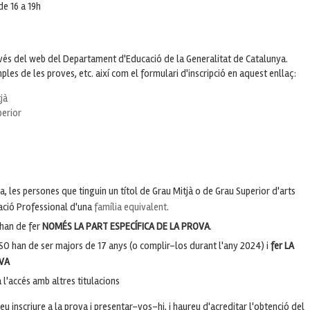
de 16 a 19h
ravés del web del Departament d'Educació de la Generalitat de Catalunya.
les de les proves, etc. així com el formulari d'inscripció en aquest enllaç:
jà
perior
a, les persones que tinguin un títol de Grau Mitjà o de Grau Superior d'arts
mació Professional d'una
família equivalent
.
 han de fer
NOMÉS LA PART ESPECÍFICA DE LA PROVA
.
ESO han de ser majors de 17 anys (o complir-los durant l'any 2024) i
fer LA
OVA
l'accés amb altres titulacions
u inscriure a la prova i presentar-vos-hi, i haureu d'acreditar l'obtenció del