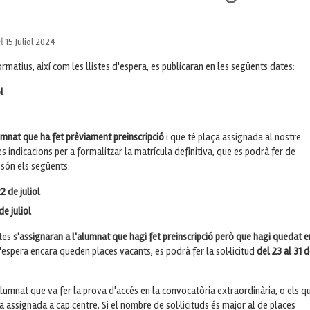
el
15 Juliol 2024
ormatius, així com les llistes d'espera, es publicaran en les següents dates:
l
umnat que ha fet prèviament
preinscripció
i que té plaça assignada al nostre
s indicacions per a formalitzar la matrícula definitiva, que es podrà fer de
 són els següents:
22 de juliol
de juliol
stes
s'assignaran a l'alumnat que hagi fet preinscripció però que hagi quedat e
 d'espera encara queden places vacants, es podrà fer la sol·licitud
del 23 al 31 
'alumnat que va fer la prova d'accés en la convocatòria extraordinària, o els q
a assignada a cap centre. Si el nombre de sol·licituds és major al de places