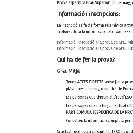
Prova específica Grau Superior:
22 de maig, 
Informació i inscripcions:
La inscripció es fa de forma telemàtica a t
Trobareu tota la informació, calendari, exemp
Informació i inscripció a la prova de Grau Mit
Informació i inscripció a la prova de Grau Su
Qui ha de fer la prova?
Grau Mitjà
Tenen ACCÉS DIRECTE
sense fer la prov
plàstiques i disseny, o un títol de For
Les persones que tinguin el títol d'ESO
Les persones que no tinguin el títol d'
PART COMUNA I ESPECÍFICA DE LA PR
Consulteu la informació completa per a 
Si actualment esteu cursant 4t d'ESO us pode