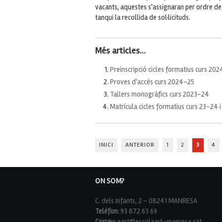
vacants, aquestes s'assignaran per ordre de
tanqui la recollida de sol·licituds.
Més articles...
Preinscripció cicles formatius curs 20
Proves d'accés curs 2024-25
Tallers monogràfics curs 2023-24
Matrícula cicles formatius curs 23-24 i
INICI
ANTERIOR
1
2
3
4
ON SOM?
C. dels Infants, 2 - 08241 MANRESA
Telèfon:
93 872 63 69
Correu:
eart@escolaart-manresa.cat