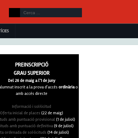
ÍCIES
PREINSCRIPCIÓ
GRAU SUPERIOR
Del 26 de maig a l'1 de juny
umnat inscrit a la prova d'accés
ordinària
o
amb accés directe
Informació i sol·licitud
Oferta inicial de places
(22 de maig)
cituds amb puntuació provisional
(1 de juliol)
cituds amb puntuació definitiva
(9 de juliol)
sta ordenada de sol·licituds
(14 de juliol)