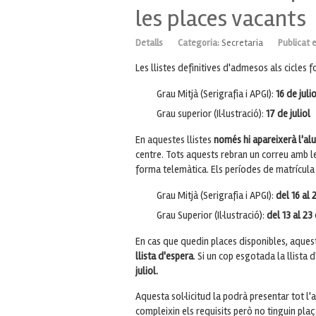
les places vacants
Detalls
Categoria:
Secretaria
Publicat 
Les llistes definitives d'admesos als cicles f
Grau Mitjà (Serigrafia i APGI):
16 de julio
Grau superior (Il·lustració):
17 de juliol
En aquestes llistes
només hi apareixerà l'al
centre. Tots aquests rebran un correu amb le
forma telemàtica. Els períodes de matrícula
Grau Mitjà (Serigrafia i APGI):
del 16 al 
Grau Superior (Il·lustració):
del 13 al 23 
En cas que quedin places disponibles, aque
llista d'espera
. Si un cop esgotada la llista
juliol.
Aquesta sol·licitud la podrà presentar tot l
compleixin els requisits però no tinguin plaç