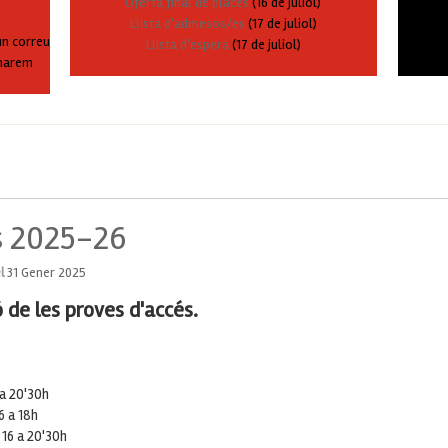
Oferta final de places
(16 de juliol)
Llista d'admesos/es
(17 de juliol)
un correu
Llista d'espera
(17 de juliol)
rmarem
s 2025-26
el
31 Gener 2025
ó de les proves d'accés.
 a 20'30h
6 a 18h
 16 a 20'30h