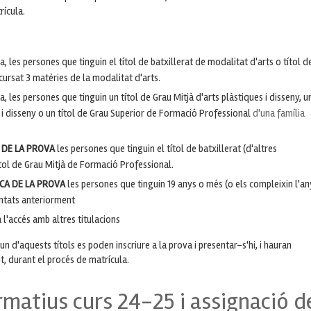
rícula.
a, les persones que tinguin el títol de batxillerat de modalitat d'arts o títol d
 cursat 3 matèries de la modalitat d'arts.
a, les persones que tinguin un títol de Grau Mitjà d'arts plàstiques i disseny, u
s i disseny o un títol de Grau Superior de Formació Professional
d'una família
A DE LA PROVA
les persones que tinguin el títol de batxillerat (d'altres
títol de Grau Mitjà de Formació Professional.
ICA DE LA PROVA
les persones que tinguin 19 anys o més (o els compleixin l'an
entats anteriorment
l'accés amb altres titulacions
un d'aquests títols es poden inscriure a la prova i presentar-s'hi, i hauran
t, durant el procés de matrícula.
rmatius curs 24-25 i assignació d