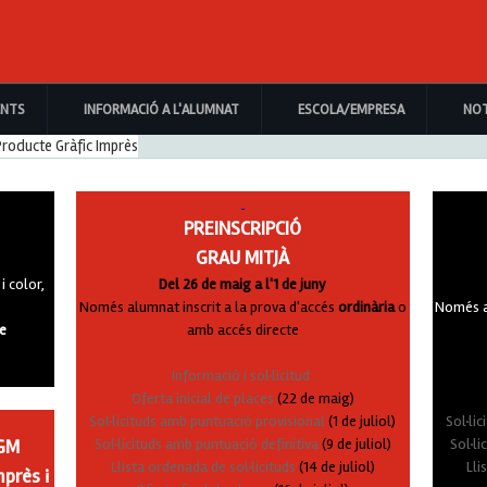
ic
ENTS
INFORMACIÓ A L'ALUMNAT
ESCOLA/EMPRESA
NOT
PREINSCRIPCIÓ
GRAU MITJÀ
i color,
Del 26 de maig a l'1 de juny
Només alumnat inscrit a la prova d'accés
ordinària
o
Només al
re
amb accés directe
Informació i sol·licitud
Oferta inicial de places
(22 de maig)
Sol·licituds amb puntuació provisional
(1 de juliol)
Sol·li
FGM
Sol·licituds amb puntuació definitiva
(9 de juliol)
Sol·li
Llista ordenada de sol·licituds
(14 de juliol)
Lli
mprès i