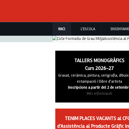
Cicle Formatiu de Grau Mitjà
Assistència al Producte Gràf
Imprès
INICI
L'ESCOLA
ENSENYAM
TALLERS MONOGRÀFICS
Curs 2026-27
Gravat, ceràmica, pintura, serigrafia, dibuix 
estampació i llibre d'artista
Inscripcions a partir del 2 de setemb
Més informació
TENIM PLACES VACANTS al C
d'Assistència al Producte Gràfic I