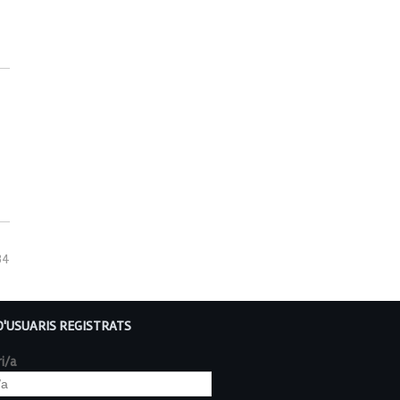
34
D'USUARIS REGISTRATS
i/a