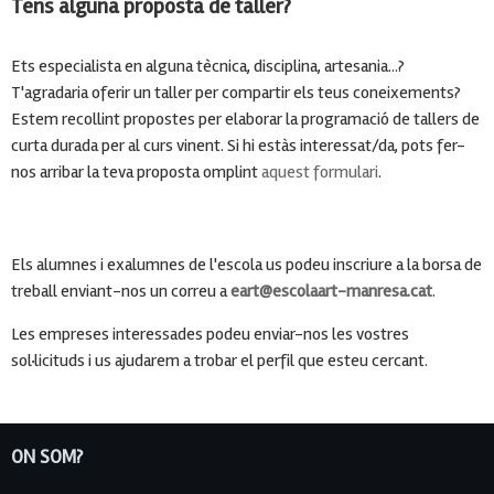
Tens alguna proposta de taller?
Ets especialista en alguna tècnica, disciplina, artesania...?
T'agradaria oferir un taller per compartir els teus coneixements?
Estem recollint propostes per elaborar la programació de tallers de
curta durada per al curs vinent. Si hi estàs interessat/da, pots fer-
nos arribar la teva proposta omplint
aquest formulari
.
Els alumnes i exalumnes de l'escola us podeu inscriure a la borsa de
treball enviant-nos un correu a
eart@escolaart-manresa.cat
.
Les empreses interessades podeu enviar-nos les vostres
sol·licituds i us ajudarem a trobar el perfil que esteu cercant.
ON SOM?