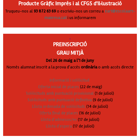
Producte Gràfic Imprès i al CFGS d'Il·lustració
Truqueu-nos al
93 872 63 69
o escriviu-nos un correu a
eart@escolaart-
manresa.cat
i us informarem
PREINSCRIPCIÓ
GRAU MITJÀ
Del 26 de maig a l'1 de juny
Només alumnat inscrit a la prova d'accés
ordinària
o amb accés directe
Informació i sol·licitud
Oferta inicial de places
(22 de maig)
Sol·licituds amb puntuació provisional
(1 de juliol)
Sol·licituds amb puntuació definitiva
(9 de juliol)
Llista ordenada de sol·licituds
(14 de juliol)
Oferta final de places
(16 de juliol)
Llista d'admesos/es
(17 de juliol)
Llista d'espera
(17 de juliol)