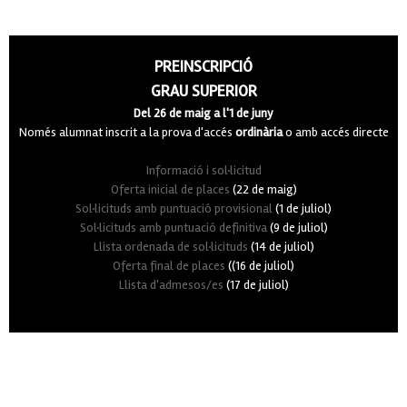
PREINSCRIPCIÓ
GRAU SUPERIOR
Del 26 de maig a l'1 de juny
Només alumnat inscrit a la prova d'accés
ordinària
o amb accés directe
Informació i sol·licitud
Oferta inicial de places
(22 de maig)
Sol·licituds amb puntuació provisional
(1 de juliol)
Sol·licituds amb puntuació definitiva
(9 de juliol)
Llista ordenada de sol·licituds
(14 de juliol)
Oferta final de places
((16 de juliol)
Llista d'admesos/es
(17 de juliol)