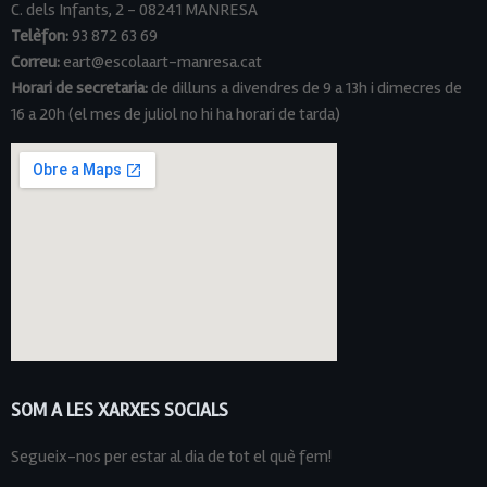
C. dels Infants, 2 - 08241 MANRESA
Telèfon:
93 872 63 69
Correu:
eart@escolaart-manresa.cat
Horari de secretaria:
de dilluns a divendres de 9 a 13h i dimecres de
16 a 20h (el mes de juliol no hi ha horari de tarda)
SOM A LES XARXES SOCIALS
Segueix-nos per estar al dia de tot el què fem!