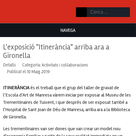
NAVEGA
L'exposició "Itinerància" arriba ara a
Gironella
Detalls
Categoria:
Activitats i col·laboracions
Publicat el
10 Maig 2019
ITINERÀNCIA
és el treball que el grup del taller de gravat de
l’Escola d’Art de Manresa vàrem iniciar per exposar al Museu de les
Trementinaires de Tuixent, i que després de ser exposat també a
l'Hospital de Sant Joan de Déu de Manresa, arriba ara a la Biblioteca
de Gironella.
Les trementinaires van ser dones que van crear un model nou
d'economia familiar a partir de la seva realitat immediata en un