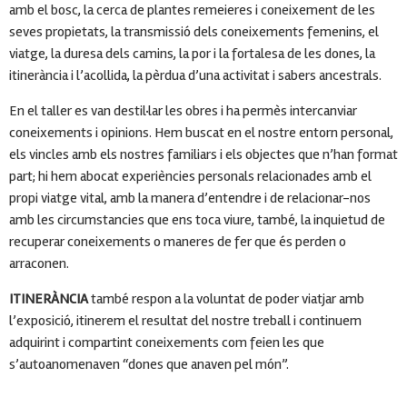
amb el bosc, la cerca de plantes remeieres i coneixement de les
seves propietats, la transmissió dels coneixements femenins, el
viatge, la duresa dels camins, la por i la fortalesa de les dones, la
itinerància i l’acollida, la pèrdua d’una activitat i sabers ancestrals.
En el taller es van destil·lar les obres i ha permès intercanviar
coneixements i opinions. Hem buscat en el nostre entorn personal,
els vincles amb els nostres familiars i els objectes que n’han format
part; hi hem abocat experiències personals relacionades amb el
propi viatge vital, amb la manera d’entendre i de relacionar-nos
amb les circumstancies que ens toca viure, també, la inquietud de
recuperar coneixements o maneres de fer que és perden o
arraconen.
ITINERÀNCIA
també respon a la voluntat de poder viatjar amb
l’exposició, itinerem el resultat del nostre treball i continuem
adquirint i compartint coneixements com feien les que
s’autoanomenaven “dones que anaven pel món”.