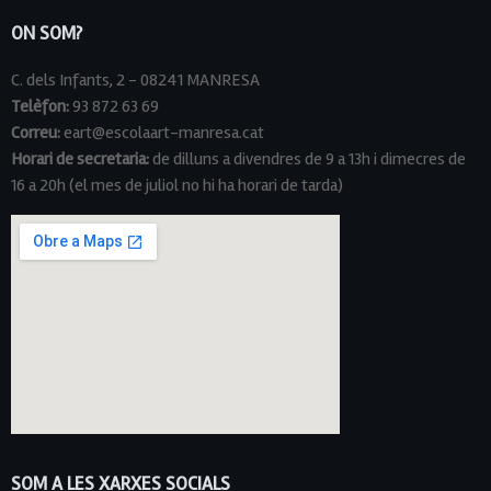
ON SOM?
C. dels Infants, 2 - 08241 MANRESA
Telèfon:
93 872 63 69
Correu:
eart@escolaart-manresa.cat
Horari de secretaria:
de dilluns a divendres de 9 a 13h i dimecres de
16 a 20h (el mes de juliol no hi ha horari de tarda)
SOM A LES XARXES SOCIALS