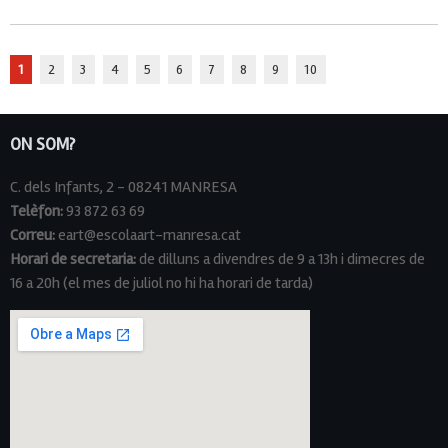
1
2
3
4
5
6
7
8
9
10
ON SOM?
C. dels Infants, 2 - 08241 MANRESA
Telèfon:
93 872 63 69
Correu:
eart@escolaart-manresa.cat
Horari de secretaria:
de dilluns a divendres de 9 a 13h i dimecres de
16 a 20h (el mes de juliol no hi ha horari de tarda)