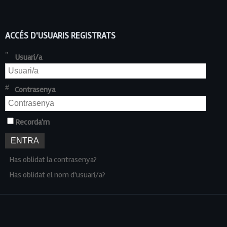
ACCÉS D'USUARIS REGISTRATS
Usuari/a
Contrasenya
Recorda'm
Has oblidat la contrasenya?
Has oblidat el nom d'usuari/a?