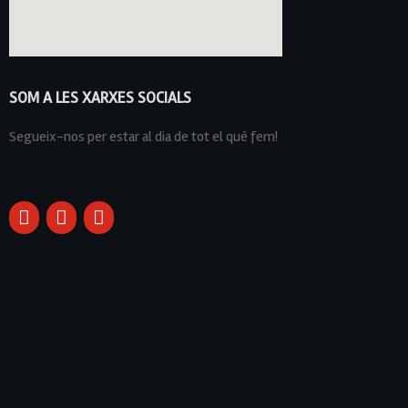
SOM A LES XARXES SOCIALS
Segueix-nos per estar al dia de tot el què fem!