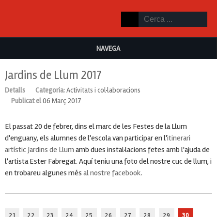
NAVEGA
Jardins de Llum 2017
Detalls
Categoria:
Activitats i col·laboracions
Publicat el
06 Març 2017
El passat 20 de febrer, dins el marc de les Festes de la Llum
d'enguany, els alumnes de l'escola van participar en l'
itinerari
artístic Jardins de Llum
amb dues instal·lacions fetes amb l'ajuda de
l'artista Ester Fabregat. Aquí teniu una foto del nostre cuc de llum, i
en trobareu algunes més
al nostre facebook
.
21
22
23
24
25
26
27
28
29
30