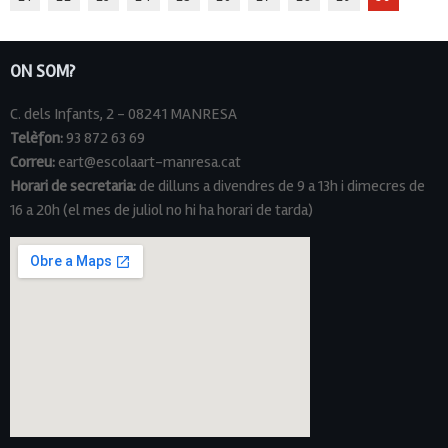
ON SOM?
C. dels Infants, 2 - 08241 MANRESA
Telèfon:
93 872 63 69
Correu:
eart@escolaart-manresa.cat
Horari de secretaria:
de dilluns a divendres de 9 a 13h i dimecres de
16 a 20h (el mes de juliol no hi ha horari de tarda)