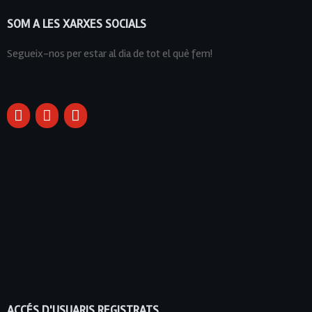
SOM A LES XARXES SOCIALS
Segueix-nos per estar al dia de tot el què fem!
ACCÉS D'USUARIS REGISTRATS