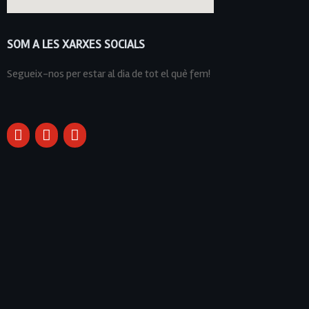
SOM A LES XARXES SOCIALS
Segueix-nos per estar al dia de tot el què fem!