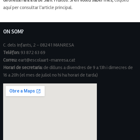
aquí per consultar l'article principal
.
ON SOM?
C. dels Infants, 2 - 08241 MANRESA
Telèfon:
93 872 63 69
Correu:
eart@escolaart-manresa.cat
Horari de secretaria:
de dilluns a divendres de 9 a 13h i dimecres de
16 a 20h (el mes de juliol no hi ha horari de tarda)