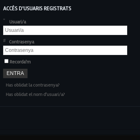
ACCÉS D'USUARIS REGISTRATS
Usuari/a
Contrasenya
Recorda'm
Has oblidat la contrasenya?
Has oblidat el nom d'usuari/a?