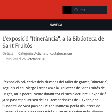
NAVEGA
L'exposició "Itinerància", a la Biblioteca de
Sant Fruitós
Detalls
Categoria:
Activitats i col·laboracions
Publicat el
26 Setembre 2019
L'exposició col·lectiva dels alumnes del taller de gravat, "Itineràcia",
segueix el seu viatge i arriba ara a la Biblioteca de Sant Fruitós de
Bages, on la podreu veure durant tot el mes d'octubre. L'exposició
ja ha passat pel Museu de les Trementinaires de Tuixent, per
l'Hospital de Sant Joan de Déu de Manresa, per la Biblioteca de
Gironella i ara a la de Sant Fruitós. Si en voleu saber més,
cliqueu