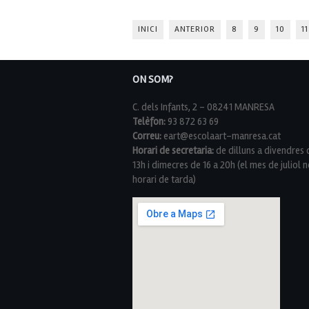
INICI
ANTERIOR
8
9
10
11
ON SOM?
C. dels Infants, 2 - 08241 MANRESA
Telèfon:
93 872 63 69
Correu:
eart@escolaart-manresa.cat
Horari de secretaria:
de dilluns a divendres 
13h i dimecres de 16 a 20h (el mes de juliol n
horari de tarda)