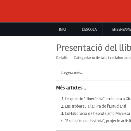
INICI
L'ESCOLA
ENSENYAM
Presentació del llib
Detalls
Categoria:
Activitats i col·laboraci
Llegeix més...
Més articles...
L'exposició "Itinerància" arriba ara a Gi
Ens trobareu a la Fira de l'Estudiant!
Col·laboració de l'escola amb Manres
"Explica'm una història", projecte artís