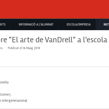
ENTS
INFORMACIÓ A L'ALUMNAT
ESCOLA/EMPRESA
NOT
re "El arte de VanDrell" a l'escola
ons
Publicat el
16 Maig 2019
ronella
a Comerç
tic intergeneracional