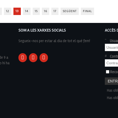
12
13
14
15
16
17
SEGÜENT
FINAL
SOM A LES XARXES SOCIALS
ACCÉS 
Segueix-nos per estar al dia de tot el què fem!
Usuar
Cont
de 9 a
o hi ha
Reco
Has obl
Has obl