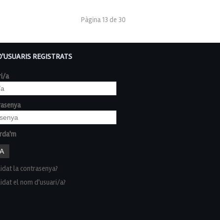
Pàgina 13 de 30
D'USUARIS REGISTRATS
i/a
rasenya
rda'm
idat la contrasenya?
idat el nom d'usuari/a?