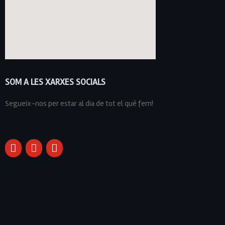
SOM A LES XARXES SOCIALS
Segueix-nos per estar al dia de tot el què fem!