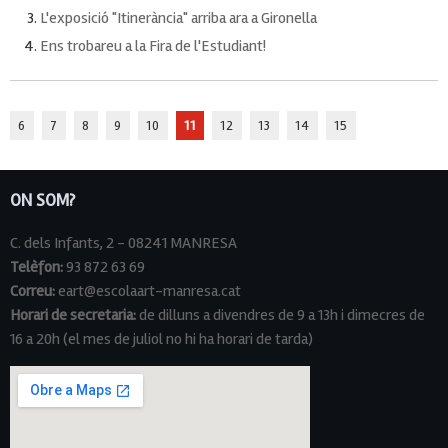
L'exposició "Itinerància" arriba ara a Gironella
Ens trobareu a la Fira de l'Estudiant!
6
7
8
9
10
11
12
13
14
15
ON SOM?
C. dels Infants, 2 - 08241 MANRESA
Telèfon:
93 872 63 69
Correu:
eart@escolaart-manresa.cat
Horari de secretaria:
de dilluns a divendres de 9 a 13h i dimecres de
16 a 20h (el mes de juliol no hi ha horari de tarda)