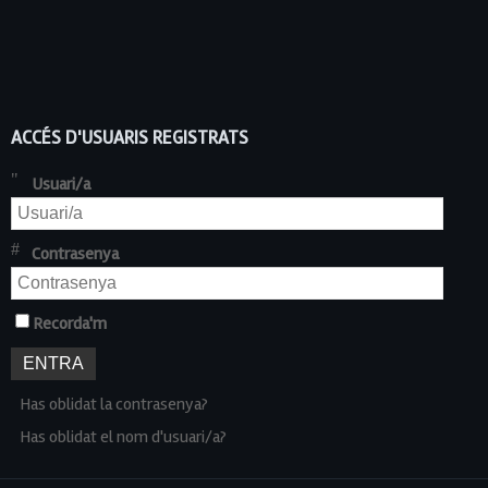
ACCÉS D'USUARIS REGISTRATS
Usuari/a
Contrasenya
Recorda'm
Has oblidat la contrasenya?
Has oblidat el nom d'usuari/a?